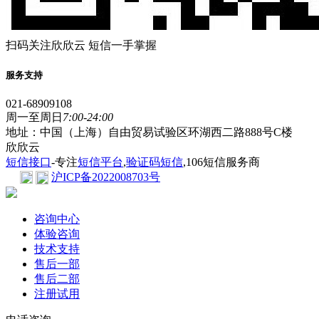
扫码关注欣欣云 短信一手掌握
服务支持
021-68909108
周一至周日
7:00-24:00
地址：中国（上海）自由贸易试验区环湖西二路888号C楼
欣欣云
短信接口
-专注
短信平台
,
验证码短信
,106短信服务商
沪ICP备2022008703号
咨询中心
体验咨询
技术支持
售后一部
售后二部
注册试用