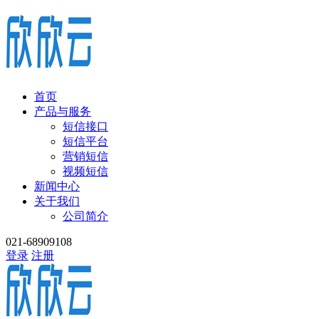
首页
产品与服务
短信接口
短信平台
营销短信
视频短信
新闻中心
关于我们
公司简介
021-68909108
登录
注册