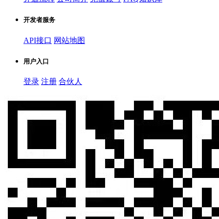
开发者服务
API接口
网站地图
用户入口
登录
注册
合伙人