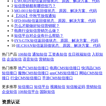
1
E:WORDS短信返回值状态、原因、解决方案、代码
2
短信营销都有哪些技巧？
3
MO.0011短信返回值状态、原因、解决方案、代码
4
【2026】中秋节放假通知
5
0FD:004短信返回值状态、原因、解决方案、代码
6
怎么才能做好短信营销呢？
7
电商行业短信营销怎么做？
8
短信平台对企业有什么帮助？
9
0YS:GTK短信返回值状态、原因、解决方案、代码
10
0E:CHAN短信返回值状态、原因、解决方案、代码
热门产品
106短信
通知短信
工资条短信
生日祝福短信
入职短
信
企业短信
语音短信
营销短信
热门推荐
地产CMS短信接口
电商CMS短信接口
快消品CMS
短信接口
服饰CMS短信接口
appCMS短信接口
网站CMS短信
接口
行业CMS短信接口
手游CMS短信接口
更多推荐
短信接口
短信平台
视频短信
短信验证码
营销短信
企业短信
106短信平台
国际短信
资质认证