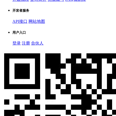
开发者服务
API接口
网站地图
用户入口
登录
注册
合伙人