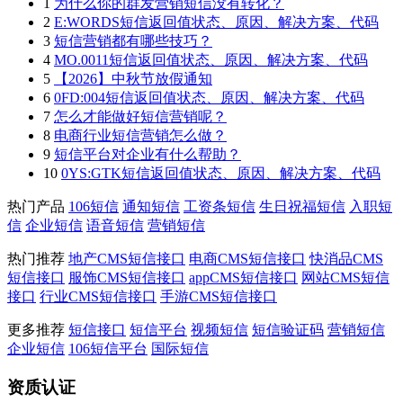
1
为什么你的群发营销短信没有转化？
2
E:WORDS短信返回值状态、原因、解决方案、代码
3
短信营销都有哪些技巧？
4
MO.0011短信返回值状态、原因、解决方案、代码
5
【2026】中秋节放假通知
6
0FD:004短信返回值状态、原因、解决方案、代码
7
怎么才能做好短信营销呢？
8
电商行业短信营销怎么做？
9
短信平台对企业有什么帮助？
10
0YS:GTK短信返回值状态、原因、解决方案、代码
热门产品
106短信
通知短信
工资条短信
生日祝福短信
入职短
信
企业短信
语音短信
营销短信
热门推荐
地产CMS短信接口
电商CMS短信接口
快消品CMS
短信接口
服饰CMS短信接口
appCMS短信接口
网站CMS短信
接口
行业CMS短信接口
手游CMS短信接口
更多推荐
短信接口
短信平台
视频短信
短信验证码
营销短信
企业短信
106短信平台
国际短信
资质认证