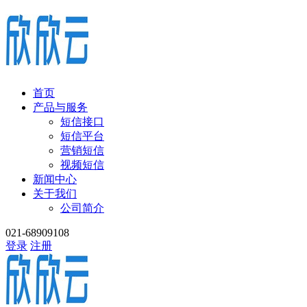
首页
产品与服务
短信接口
短信平台
营销短信
视频短信
新闻中心
关于我们
公司简介
021-68909108
登录
注册