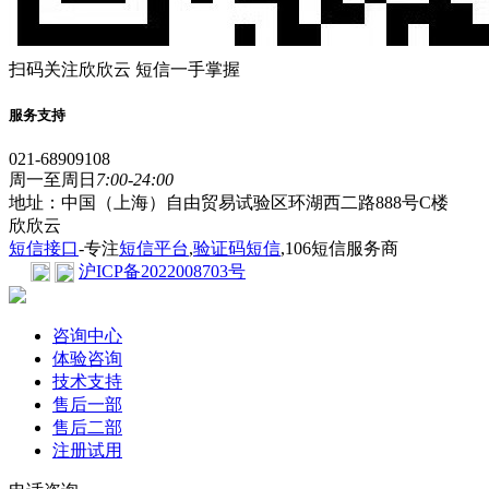
扫码关注欣欣云 短信一手掌握
服务支持
021-68909108
周一至周日
7:00-24:00
地址：中国（上海）自由贸易试验区环湖西二路888号C楼
欣欣云
短信接口
-专注
短信平台
,
验证码短信
,106短信服务商
沪ICP备2022008703号
咨询中心
体验咨询
技术支持
售后一部
售后二部
注册试用