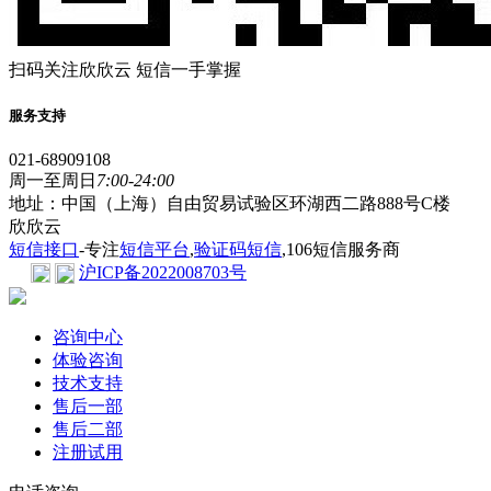
扫码关注欣欣云 短信一手掌握
服务支持
021-68909108
周一至周日
7:00-24:00
地址：中国（上海）自由贸易试验区环湖西二路888号C楼
欣欣云
短信接口
-专注
短信平台
,
验证码短信
,106短信服务商
沪ICP备2022008703号
咨询中心
体验咨询
技术支持
售后一部
售后二部
注册试用