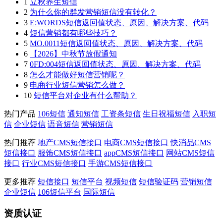
1
立秋养生短信
2
为什么你的群发营销短信没有转化？
3
E:WORDS短信返回值状态、原因、解决方案、代码
4
短信营销都有哪些技巧？
5
MO.0011短信返回值状态、原因、解决方案、代码
6
【2026】中秋节放假通知
7
0FD:004短信返回值状态、原因、解决方案、代码
8
怎么才能做好短信营销呢？
9
电商行业短信营销怎么做？
10
短信平台对企业有什么帮助？
热门产品
106短信
通知短信
工资条短信
生日祝福短信
入职短
信
企业短信
语音短信
营销短信
热门推荐
地产CMS短信接口
电商CMS短信接口
快消品CMS
短信接口
服饰CMS短信接口
appCMS短信接口
网站CMS短信
接口
行业CMS短信接口
手游CMS短信接口
更多推荐
短信接口
短信平台
视频短信
短信验证码
营销短信
企业短信
106短信平台
国际短信
资质认证