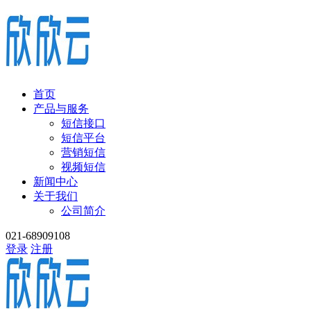
首页
产品与服务
短信接口
短信平台
营销短信
视频短信
新闻中心
关于我们
公司简介
021-68909108
登录
注册