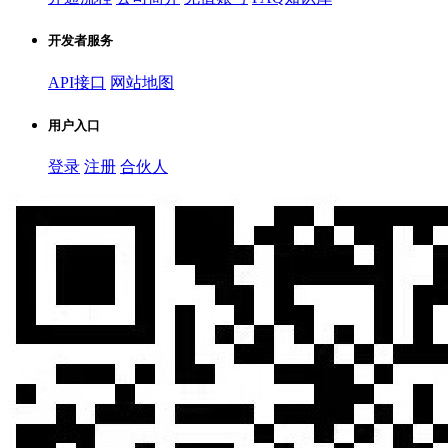
开发者服务
API接口
网站地图
用户入口
登录
注册
合伙人