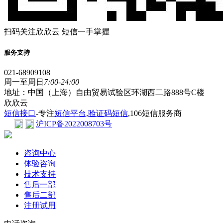
扫码关注欣欣云 短信一手掌握
服务支持
021-68909108
周一至周日
7:00-24:00
地址：中国（上海）自由贸易试验区环湖西二路888号C楼
欣欣云
短信接口
-专注
短信平台
,
验证码短信
,106短信服务商
沪ICP备2022008703号
咨询中心
体验咨询
技术支持
售后一部
售后二部
注册试用