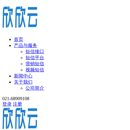
首页
产品与服务
短信接口
短信平台
营销短信
视频短信
新闻中心
关于我们
公司简介
021-68909108
登录
注册