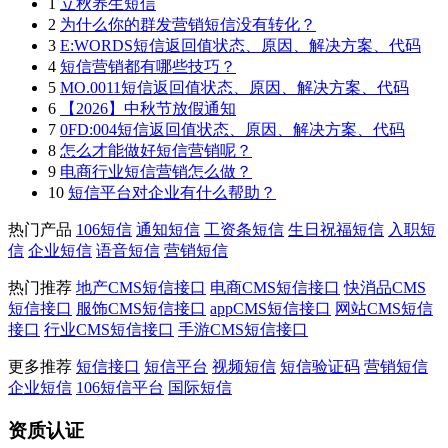
1
立秋养生短信
2
为什么你的群发营销短信没有转化？
3
E:WORDS短信返回值状态、原因、解决方案、代码
4
短信营销都有哪些技巧？
5
MO.0011短信返回值状态、原因、解决方案、代码
6
【2026】中秋节放假通知
7
0FD:004短信返回值状态、原因、解决方案、代码
8
怎么才能做好短信营销呢？
9
电商行业短信营销怎么做？
10
短信平台对企业有什么帮助？
热门产品
106短信
通知短信
工资条短信
生日祝福短信
入职短
信
企业短信
语音短信
营销短信
热门推荐
地产CMS短信接口
电商CMS短信接口
快消品CMS
短信接口
服饰CMS短信接口
appCMS短信接口
网站CMS短信
接口
行业CMS短信接口
手游CMS短信接口
更多推荐
短信接口
短信平台
视频短信
短信验证码
营销短信
企业短信
106短信平台
国际短信
资质认证