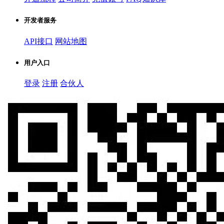
开发者服务
API接口
网站地图
用户入口
登录
注册
合伙人