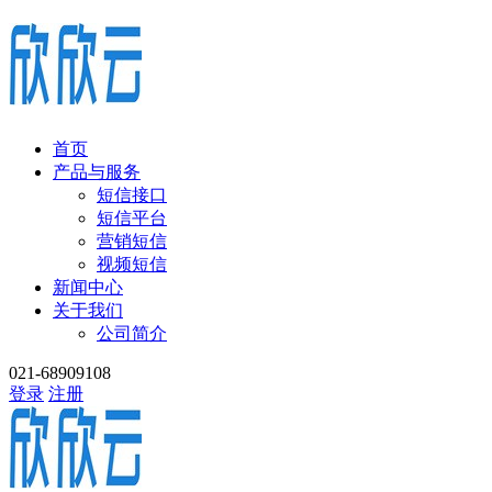
首页
产品与服务
短信接口
短信平台
营销短信
视频短信
新闻中心
关于我们
公司简介
021-68909108
登录
注册