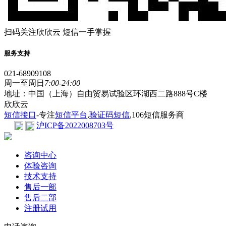
扫码关注欣欣云 短信一手掌握
服务支持
021-68909108
周一至周日
7:00-24:00
地址：中国（上海）自由贸易试验区环湖西二路888号C楼
欣欣云
短信接口
-专注
短信平台
,
验证码短信
,106短信服务商
沪ICP备2022008703号
咨询中心
体验咨询
技术支持
售后一部
售后二部
注册试用