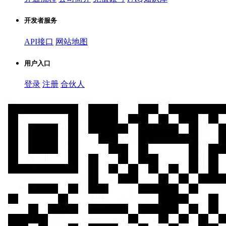
开发者服务
API接口
网站地图
用户入口
登录
注册
合伙人