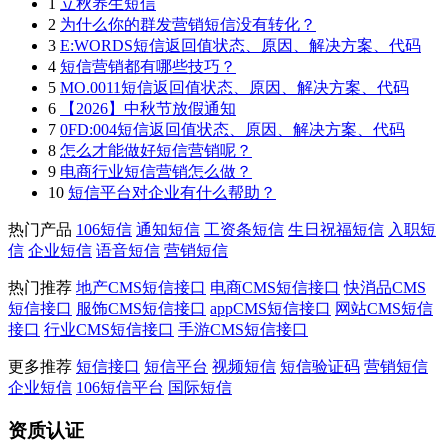
1
立秋养生短信
2
为什么你的群发营销短信没有转化？
3
E:WORDS短信返回值状态、原因、解决方案、代码
4
短信营销都有哪些技巧？
5
MO.0011短信返回值状态、原因、解决方案、代码
6
【2026】中秋节放假通知
7
0FD:004短信返回值状态、原因、解决方案、代码
8
怎么才能做好短信营销呢？
9
电商行业短信营销怎么做？
10
短信平台对企业有什么帮助？
热门产品
106短信
通知短信
工资条短信
生日祝福短信
入职短
信
企业短信
语音短信
营销短信
热门推荐
地产CMS短信接口
电商CMS短信接口
快消品CMS
短信接口
服饰CMS短信接口
appCMS短信接口
网站CMS短信
接口
行业CMS短信接口
手游CMS短信接口
更多推荐
短信接口
短信平台
视频短信
短信验证码
营销短信
企业短信
106短信平台
国际短信
资质认证