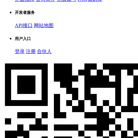
开发者服务
API接口
网站地图
用户入口
登录
注册
合伙人