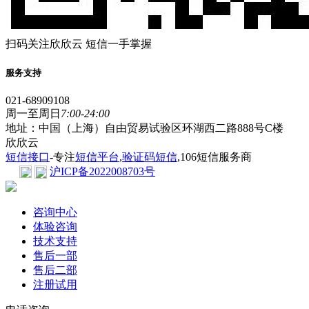
扫码关注欣欣云 短信一手掌握
服务支持
021-68909108
周一至周日
7:00-24:00
地址：中国（上海）自由贸易试验区环湖西二路888号C楼
欣欣云
短信接口
-专注
短信平台
,
验证码短信
,106短信服务商
沪ICP备2022008703号
咨询中心
体验咨询
技术支持
售后一部
售后二部
注册试用