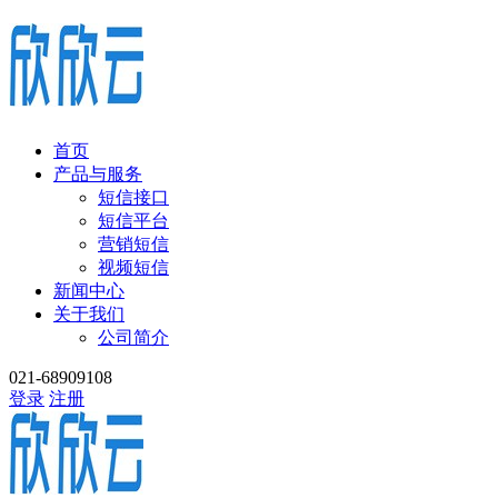
首页
产品与服务
短信接口
短信平台
营销短信
视频短信
新闻中心
关于我们
公司简介
021-68909108
登录
注册