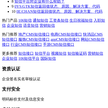
8
短信平台对企业有什么帮助？
9
0YS:GTK短信返回值状态、原因、解决方案、代码
10
0E:CHAN短信返回值状态、原因、解决方案、代码
热门产品
106短信
通知短信
工资条短信
生日祝福短信
入职短
信
企业短信
语音短信
营销短信
热门推荐
地产CMS短信接口
电商CMS短信接口
快消品CMS
短信接口
服饰CMS短信接口
appCMS短信接口
网站CMS短信
接口
行业CMS短信接口
手游CMS短信接口
更多推荐
短信接口
短信平台
视频短信
短信验证码
营销短信
企业短信
106短信平台
国际短信
资质认证
企业签名实名审核认证
支付安全
明码标价支付及信息安全