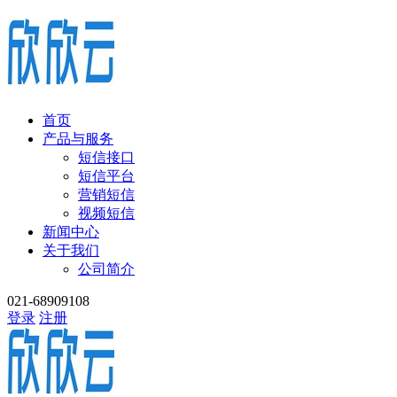
首页
产品与服务
短信接口
短信平台
营销短信
视频短信
新闻中心
关于我们
公司简介
021-68909108
登录
注册