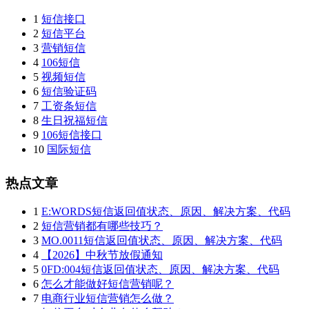
1
短信接口
2
短信平台
3
营销短信
4
106短信
5
视频短信
6
短信验证码
7
工资条短信
8
生日祝福短信
9
106短信接口
10
国际短信
热点文章
1
E:WORDS短信返回值状态、原因、解决方案、代码
2
短信营销都有哪些技巧？
3
MO.0011短信返回值状态、原因、解决方案、代码
4
【2026】中秋节放假通知
5
0FD:004短信返回值状态、原因、解决方案、代码
6
怎么才能做好短信营销呢？
7
电商行业短信营销怎么做？