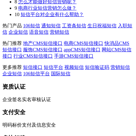
8
怎么才能做好短信营销呢？
9
电商行业短信营销怎么做？
10
短信平台对企业有什么帮助？
热门产品
106短信
通知短信
工资条短信
生日祝福短信
入职短
信
企业短信
语音短信
营销短信
热门推荐
地产CMS短信接口
电商CMS短信接口
快消品CMS
短信接口
服饰CMS短信接口
appCMS短信接口
网站CMS短信
接口
行业CMS短信接口
手游CMS短信接口
更多推荐
短信接口
短信平台
视频短信
短信验证码
营销短信
企业短信
106短信平台
国际短信
资质认证
企业签名实名审核认证
支付安全
明码标价支付及信息安全