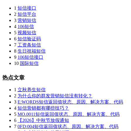
1
短信接口
2
短信平台
3
营销短信
4
106短信
5
视频短信
6
短信验证码
7
工资条短信
8
生日祝福短信
9
106短信接口
10
国际短信
热点文章
1
立秋养生短信
2
为什么你的群发营销短信没有转化？
3
E:WORDS短信返回值状态、原因、解决方案、代码
4
短信营销都有哪些技巧？
5
MO.0011短信返回值状态、原因、解决方案、代码
6
【2026】中秋节放假通知
7
0FD:004短信返回值状态、原因、解决方案、代码