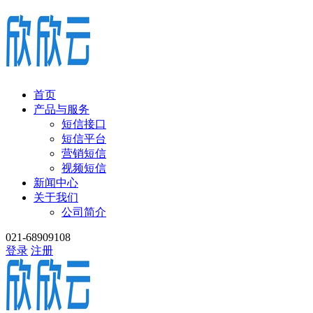
首页
产品与服务
短信接口
短信平台
营销短信
视频短信
新闻中心
关于我们
公司简介
021-68909108
登录
注册