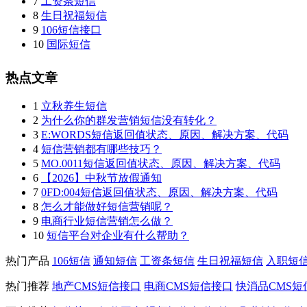
7
工资条短信
8
生日祝福短信
9
106短信接口
10
国际短信
热点文章
1
立秋养生短信
2
为什么你的群发营销短信没有转化？
3
E:WORDS短信返回值状态、原因、解决方案、代码
4
短信营销都有哪些技巧？
5
MO.0011短信返回值状态、原因、解决方案、代码
6
【2026】中秋节放假通知
7
0FD:004短信返回值状态、原因、解决方案、代码
8
怎么才能做好短信营销呢？
9
电商行业短信营销怎么做？
10
短信平台对企业有什么帮助？
热门产品
106短信
通知短信
工资条短信
生日祝福短信
入职短
热门推荐
地产CMS短信接口
电商CMS短信接口
快消品CMS短