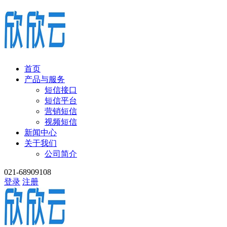
首页
产品与服务
短信接口
短信平台
营销短信
视频短信
新闻中心
关于我们
公司简介
021-68909108
登录
注册