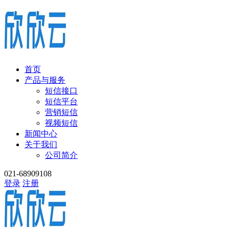
首页
产品与服务
短信接口
短信平台
营销短信
视频短信
新闻中心
关于我们
公司简介
021-68909108
登录
注册