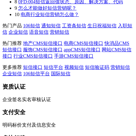
8
0FD:004短信返回值状态、原因、解决方案、代码
9
怎么才能做好短信营销呢？
10
电商行业短信营销怎么做？
热门产品
106短信
通知短信
工资条短信
生日祝福短信
入职短
信
企业短信
语音短信
营销短信
热门推荐
地产CMS短信接口
电商CMS短信接口
快消品CMS
短信接口
服饰CMS短信接口
appCMS短信接口
网站CMS短信
接口
行业CMS短信接口
手游CMS短信接口
更多推荐
短信接口
短信平台
视频短信
短信验证码
营销短信
企业短信
106短信平台
国际短信
资质认证
企业签名实名审核认证
支付安全
明码标价支付及信息安全