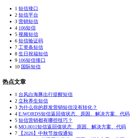
1
短信接口
2
短信平台
3
营销短信
4
106短信
5
视频短信
6
短信验证码
7
工资条短信
8
生日祝福短信
9
106短信接口
10
国际短信
热点文章
1
台风白海豚出行提醒短信
2
立秋养生短信
3
为什么你的群发营销短信没有转化？
4
E:WORDS短信返回值状态、原因、解决方案、代码
5
短信营销都有哪些技巧？
6
MO.0011短信返回值状态、原因、解决方案、代码
7
【2026】中秋节放假通知