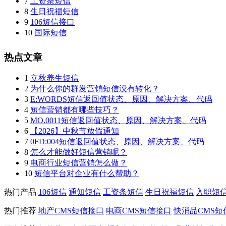
7
工资条短信
8
生日祝福短信
9
106短信接口
10
国际短信
热点文章
1
立秋养生短信
2
为什么你的群发营销短信没有转化？
3
E:WORDS短信返回值状态、原因、解决方案、代码
4
短信营销都有哪些技巧？
5
MO.0011短信返回值状态、原因、解决方案、代码
6
【2026】中秋节放假通知
7
0FD:004短信返回值状态、原因、解决方案、代码
8
怎么才能做好短信营销呢？
9
电商行业短信营销怎么做？
10
短信平台对企业有什么帮助？
热门产品
106短信
通知短信
工资条短信
生日祝福短信
入职短
热门推荐
地产CMS短信接口
电商CMS短信接口
快消品CMS短