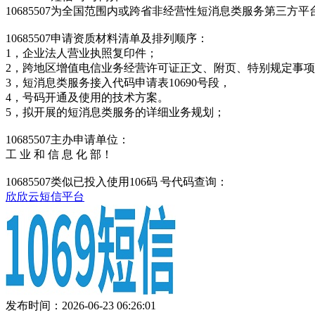
10685507为全国范围内或跨省非经营性短消息类服务第三
10685507申请资质材料清单及排列顺序：
1，企业法人营业执照复印件；
2，跨地区增值电信业务经营许可证正文、附页、特别规定事
3，短消息类服务接入代码申请表10690号段，
4，号码开通及使用的技术方案。
5，拟开展的短消息类服务的详细业务规划；
10685507主办申请单位：
工 业 和 信 息 化 部！
10685507类似已投入使用106码 号代码查询：
欣欣云短信平台
发布时间：2026-06-23 06:26:01