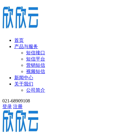
首页
产品与服务
短信接口
短信平台
营销短信
视频短信
新闻中心
关于我们
公司简介
021-68909108
登录
注册