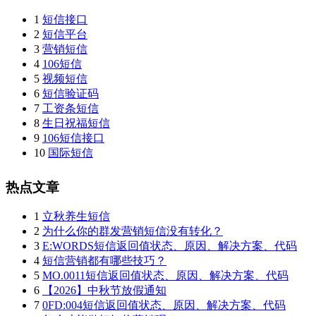
1
短信接口
2
短信平台
3
营销短信
4
106短信
5
视频短信
6
短信验证码
7
工资条短信
8
生日祝福短信
9
106短信接口
10
国际短信
热点文章
1
立秋养生短信
2
为什么你的群发营销短信没有转化？
3
E:WORDS短信返回值状态、原因、解决方案、代码
4
短信营销都有哪些技巧？
5
MO.0011短信返回值状态、原因、解决方案、代码
6
【2026】中秋节放假通知
7
0FD:004短信返回值状态、原因、解决方案、代码