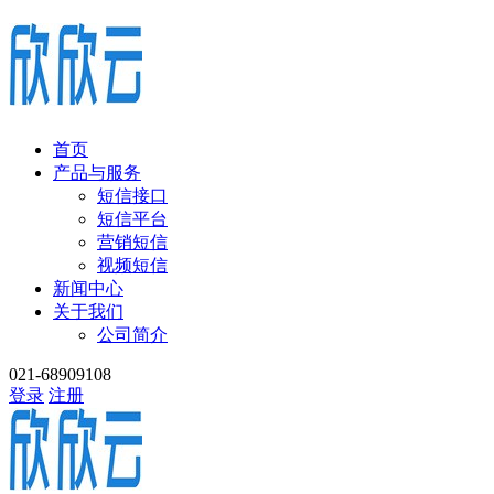
首页
产品与服务
短信接口
短信平台
营销短信
视频短信
新闻中心
关于我们
公司简介
021-68909108
登录
注册