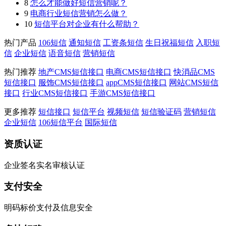
8
怎么才能做好短信营销呢？
9
电商行业短信营销怎么做？
10
短信平台对企业有什么帮助？
热门产品
106短信
通知短信
工资条短信
生日祝福短信
入职短
信
企业短信
语音短信
营销短信
热门推荐
地产CMS短信接口
电商CMS短信接口
快消品CMS
短信接口
服饰CMS短信接口
appCMS短信接口
网站CMS短信
接口
行业CMS短信接口
手游CMS短信接口
更多推荐
短信接口
短信平台
视频短信
短信验证码
营销短信
企业短信
106短信平台
国际短信
资质认证
企业签名实名审核认证
支付安全
明码标价支付及信息安全