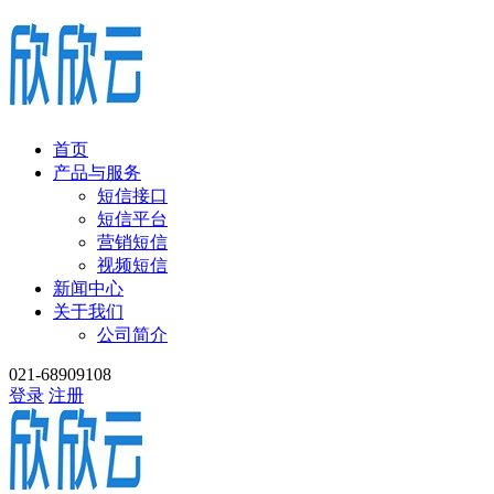
首页
产品与服务
短信接口
短信平台
营销短信
视频短信
新闻中心
关于我们
公司简介
021-68909108
登录
注册