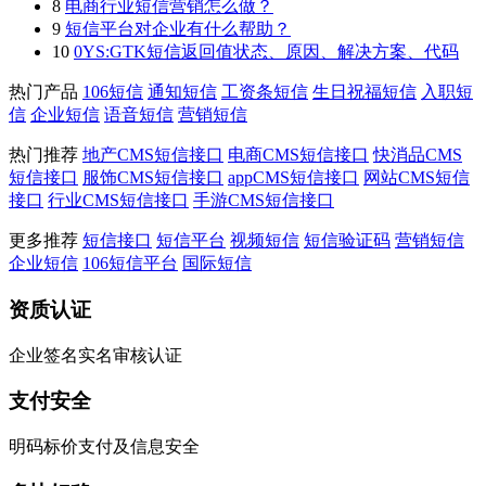
8
电商行业短信营销怎么做？
9
短信平台对企业有什么帮助？
10
0YS:GTK短信返回值状态、原因、解决方案、代码
热门产品
106短信
通知短信
工资条短信
生日祝福短信
入职短
信
企业短信
语音短信
营销短信
热门推荐
地产CMS短信接口
电商CMS短信接口
快消品CMS
短信接口
服饰CMS短信接口
appCMS短信接口
网站CMS短信
接口
行业CMS短信接口
手游CMS短信接口
更多推荐
短信接口
短信平台
视频短信
短信验证码
营销短信
企业短信
106短信平台
国际短信
资质认证
企业签名实名审核认证
支付安全
明码标价支付及信息安全