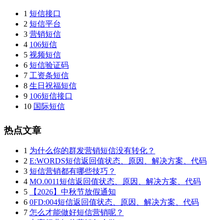
1
短信接口
2
短信平台
3
营销短信
4
106短信
5
视频短信
6
短信验证码
7
工资条短信
8
生日祝福短信
9
106短信接口
10
国际短信
热点文章
1
为什么你的群发营销短信没有转化？
2
E:WORDS短信返回值状态、原因、解决方案、代码
3
短信营销都有哪些技巧？
4
MO.0011短信返回值状态、原因、解决方案、代码
5
【2026】中秋节放假通知
6
0FD:004短信返回值状态、原因、解决方案、代码
7
怎么才能做好短信营销呢？