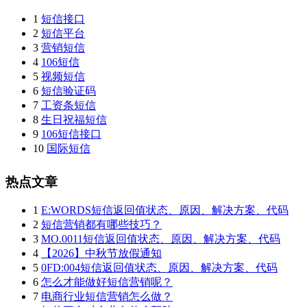
1
短信接口
2
短信平台
3
营销短信
4
106短信
5
视频短信
6
短信验证码
7
工资条短信
8
生日祝福短信
9
106短信接口
10
国际短信
热点文章
1
E:WORDS短信返回值状态、原因、解决方案、代码
2
短信营销都有哪些技巧？
3
MO.0011短信返回值状态、原因、解决方案、代码
4
【2026】中秋节放假通知
5
0FD:004短信返回值状态、原因、解决方案、代码
6
怎么才能做好短信营销呢？
7
电商行业短信营销怎么做？