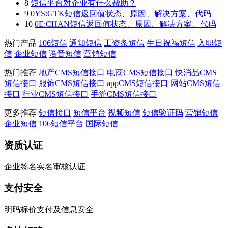
8
短信平台对企业有什么帮助？
9
0YS:GTK短信返回值状态、原因、解决方案、代码
10
0E:CHAN短信返回值状态、原因、解决方案、代码
热门产品
106短信
通知短信
工资条短信
生日祝福短信
入职短
信
企业短信
语音短信
营销短信
热门推荐
地产CMS短信接口
电商CMS短信接口
快消品CMS
短信接口
服饰CMS短信接口
appCMS短信接口
网站CMS短信
接口
行业CMS短信接口
手游CMS短信接口
更多推荐
短信接口
短信平台
视频短信
短信验证码
营销短信
企业短信
106短信平台
国际短信
资质认证
企业签名实名审核认证
支付安全
明码标价支付及信息安全