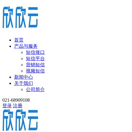
首页
产品与服务
短信接口
短信平台
营销短信
视频短信
新闻中心
关于我们
公司简介
021-68909108
登录
注册