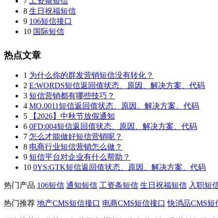
7
工资条短信
8
生日祝福短信
9
106短信接口
10
国际短信
热点文章
1
为什么你的群发营销短信没有转化？
2
E:WORDS短信返回值状态、原因、解决方案、代码
3
短信营销都有哪些技巧？
4
MO.0011短信返回值状态、原因、解决方案、代码
5
【2026】中秋节放假通知
6
0FD:004短信返回值状态、原因、解决方案、代码
7
怎么才能做好短信营销呢？
8
电商行业短信营销怎么做？
9
短信平台对企业有什么帮助？
10
0YS:GTK短信返回值状态、原因、解决方案、代码
热门产品
106短信
通知短信
工资条短信
生日祝福短信
入职短
热门推荐
地产CMS短信接口
电商CMS短信接口
快消品CMS短