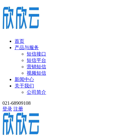
首页
产品与服务
短信接口
短信平台
营销短信
视频短信
新闻中心
关于我们
公司简介
021-68909108
登录
注册