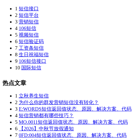
1
短信接口
2
短信平台
3
营销短信
4
106短信
5
视频短信
6
短信验证码
7
工资条短信
8
生日祝福短信
9
106短信接口
10
国际短信
热点文章
1
立秋养生短信
2
为什么你的群发营销短信没有转化？
3
E:WORDS短信返回值状态、原因、解决方案、代码
4
短信营销都有哪些技巧？
5
MO.0011短信返回值状态、原因、解决方案、代码
6
【2026】中秋节放假通知
7
0FD:004短信返回值状态、原因、解决方案、代码