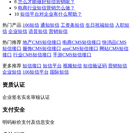
8
怎么才能做好短信营销呢？
9
电商行业短信营销怎么做？
10
短信平台对企业有什么帮助？
热门产品
106短信
通知短信
工资条短信
生日祝福短信
入职短
信
企业短信
语音短信
营销短信
热门推荐
地产CMS短信接口
电商CMS短信接口
快消品CMS
短信接口
服饰CMS短信接口
appCMS短信接口
网站CMS短信
接口
行业CMS短信接口
手游CMS短信接口
更多推荐
短信接口
短信平台
视频短信
短信验证码
营销短信
企业短信
106短信平台
国际短信
资质认证
企业签名实名审核认证
支付安全
明码标价支付及信息安全