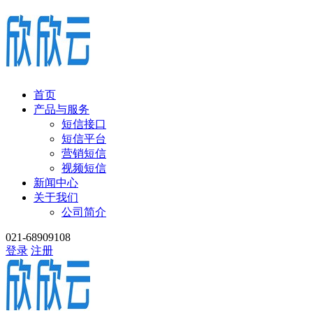
首页
产品与服务
短信接口
短信平台
营销短信
视频短信
新闻中心
关于我们
公司简介
021-68909108
登录
注册