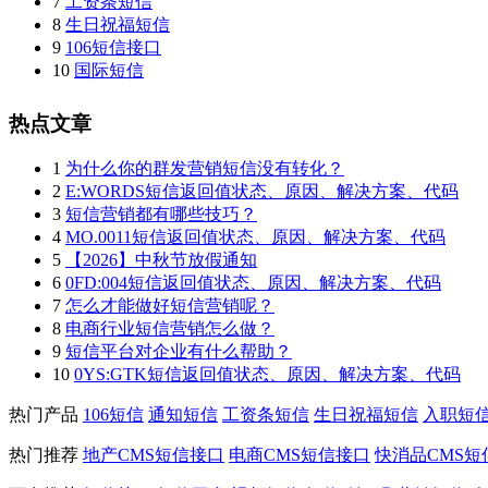
7
工资条短信
8
生日祝福短信
9
106短信接口
10
国际短信
热点文章
1
为什么你的群发营销短信没有转化？
2
E:WORDS短信返回值状态、原因、解决方案、代码
3
短信营销都有哪些技巧？
4
MO.0011短信返回值状态、原因、解决方案、代码
5
【2026】中秋节放假通知
6
0FD:004短信返回值状态、原因、解决方案、代码
7
怎么才能做好短信营销呢？
8
电商行业短信营销怎么做？
9
短信平台对企业有什么帮助？
10
0YS:GTK短信返回值状态、原因、解决方案、代码
热门产品
106短信
通知短信
工资条短信
生日祝福短信
入职短
热门推荐
地产CMS短信接口
电商CMS短信接口
快消品CMS短