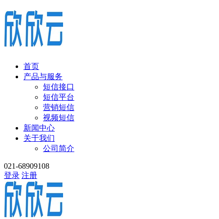
首页
产品与服务
短信接口
短信平台
营销短信
视频短信
新闻中心
关于我们
公司简介
021-68909108
登录
注册