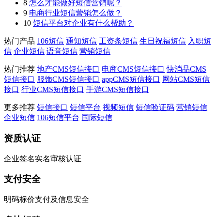
8
怎么才能做好短信营销呢？
9
电商行业短信营销怎么做？
10
短信平台对企业有什么帮助？
热门产品
106短信
通知短信
工资条短信
生日祝福短信
入职短
信
企业短信
语音短信
营销短信
热门推荐
地产CMS短信接口
电商CMS短信接口
快消品CMS
短信接口
服饰CMS短信接口
appCMS短信接口
网站CMS短信
接口
行业CMS短信接口
手游CMS短信接口
更多推荐
短信接口
短信平台
视频短信
短信验证码
营销短信
企业短信
106短信平台
国际短信
资质认证
企业签名实名审核认证
支付安全
明码标价支付及信息安全