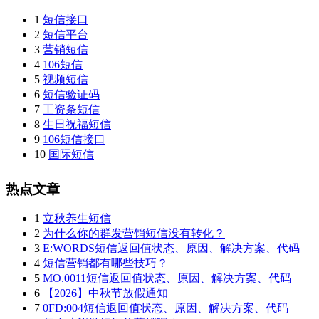
1
短信接口
2
短信平台
3
营销短信
4
106短信
5
视频短信
6
短信验证码
7
工资条短信
8
生日祝福短信
9
106短信接口
10
国际短信
热点文章
1
立秋养生短信
2
为什么你的群发营销短信没有转化？
3
E:WORDS短信返回值状态、原因、解决方案、代码
4
短信营销都有哪些技巧？
5
MO.0011短信返回值状态、原因、解决方案、代码
6
【2026】中秋节放假通知
7
0FD:004短信返回值状态、原因、解决方案、代码