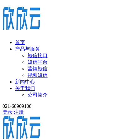
首页
产品与服务
短信接口
短信平台
营销短信
视频短信
新闻中心
关于我们
公司简介
021-68909108
登录
注册