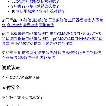
8
怎么才能做好短信营销呢？
9
电商行业短信营销怎么做？
10
短信平台对企业有什么帮助？
热门产品
106短信
通知短信
工资条短信
生日祝福短信
入职短
信
企业短信
语音短信
营销短信
热门推荐
地产CMS短信接口
电商CMS短信接口
快消品CMS
短信接口
服饰CMS短信接口
appCMS短信接口
网站CMS短信
接口
行业CMS短信接口
手游CMS短信接口
更多推荐
短信接口
短信平台
视频短信
短信验证码
营销短信
企业短信
106短信平台
国际短信
资质认证
企业签名实名审核认证
支付安全
明码标价支付及信息安全