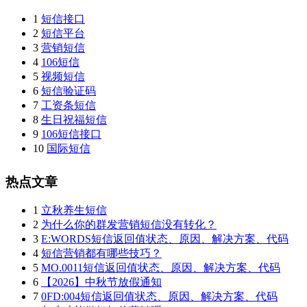
1
短信接口
2
短信平台
3
营销短信
4
106短信
5
视频短信
6
短信验证码
7
工资条短信
8
生日祝福短信
9
106短信接口
10
国际短信
热点文章
1
立秋养生短信
2
为什么你的群发营销短信没有转化？
3
E:WORDS短信返回值状态、原因、解决方案、代码
4
短信营销都有哪些技巧？
5
MO.0011短信返回值状态、原因、解决方案、代码
6
【2026】中秋节放假通知
7
0FD:004短信返回值状态、原因、解决方案、代码