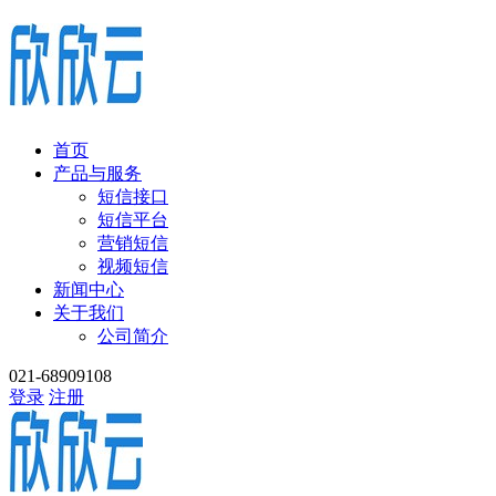
首页
产品与服务
短信接口
短信平台
营销短信
视频短信
新闻中心
关于我们
公司简介
021-68909108
登录
注册