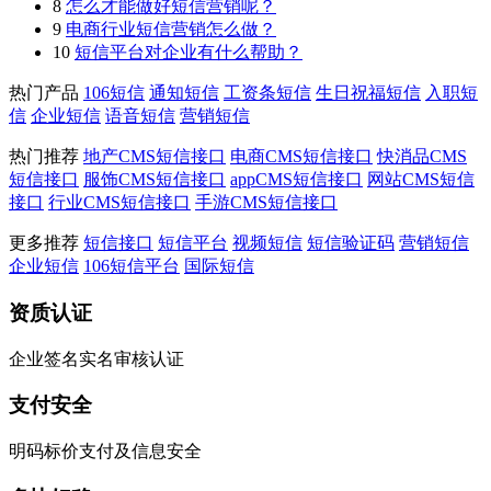
8
怎么才能做好短信营销呢？
9
电商行业短信营销怎么做？
10
短信平台对企业有什么帮助？
热门产品
106短信
通知短信
工资条短信
生日祝福短信
入职短
信
企业短信
语音短信
营销短信
热门推荐
地产CMS短信接口
电商CMS短信接口
快消品CMS
短信接口
服饰CMS短信接口
appCMS短信接口
网站CMS短信
接口
行业CMS短信接口
手游CMS短信接口
更多推荐
短信接口
短信平台
视频短信
短信验证码
营销短信
企业短信
106短信平台
国际短信
资质认证
企业签名实名审核认证
支付安全
明码标价支付及信息安全