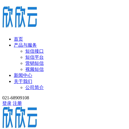
首页
产品与服务
短信接口
短信平台
营销短信
视频短信
新闻中心
关于我们
公司简介
021-68909108
登录
注册