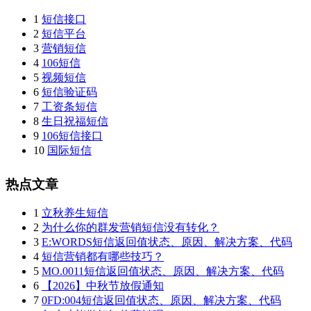
1
短信接口
2
短信平台
3
营销短信
4
106短信
5
视频短信
6
短信验证码
7
工资条短信
8
生日祝福短信
9
106短信接口
10
国际短信
热点文章
1
立秋养生短信
2
为什么你的群发营销短信没有转化？
3
E:WORDS短信返回值状态、原因、解决方案、代码
4
短信营销都有哪些技巧？
5
MO.0011短信返回值状态、原因、解决方案、代码
6
【2026】中秋节放假通知
7
0FD:004短信返回值状态、原因、解决方案、代码