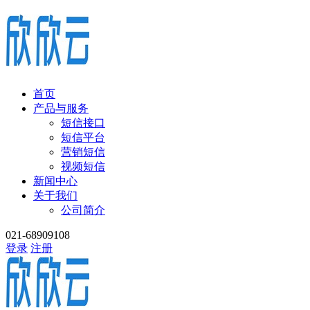
首页
产品与服务
短信接口
短信平台
营销短信
视频短信
新闻中心
关于我们
公司简介
021-68909108
登录
注册