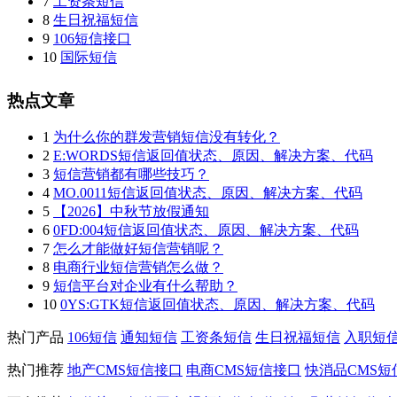
7
工资条短信
8
生日祝福短信
9
106短信接口
10
国际短信
热点文章
1
为什么你的群发营销短信没有转化？
2
E:WORDS短信返回值状态、原因、解决方案、代码
3
短信营销都有哪些技巧？
4
MO.0011短信返回值状态、原因、解决方案、代码
5
【2026】中秋节放假通知
6
0FD:004短信返回值状态、原因、解决方案、代码
7
怎么才能做好短信营销呢？
8
电商行业短信营销怎么做？
9
短信平台对企业有什么帮助？
10
0YS:GTK短信返回值状态、原因、解决方案、代码
热门产品
106短信
通知短信
工资条短信
生日祝福短信
入职短
热门推荐
地产CMS短信接口
电商CMS短信接口
快消品CMS短