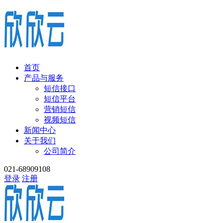
首页
产品与服务
短信接口
短信平台
营销短信
视频短信
新闻中心
关于我们
公司简介
021-68909108
登录
注册