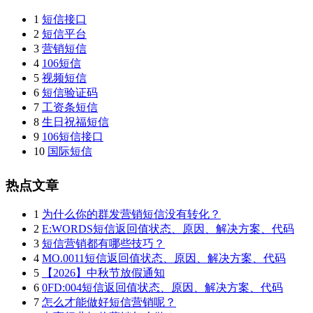
1
短信接口
2
短信平台
3
营销短信
4
106短信
5
视频短信
6
短信验证码
7
工资条短信
8
生日祝福短信
9
106短信接口
10
国际短信
热点文章
1
为什么你的群发营销短信没有转化？
2
E:WORDS短信返回值状态、原因、解决方案、代码
3
短信营销都有哪些技巧？
4
MO.0011短信返回值状态、原因、解决方案、代码
5
【2026】中秋节放假通知
6
0FD:004短信返回值状态、原因、解决方案、代码
7
怎么才能做好短信营销呢？