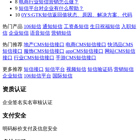
8
电商行业短信营销怎么做？
9
短信平台对企业有什么帮助？
10
0YS:GTK短信返回值状态、原因、解决方案、代码
热门产品
106短信
通知短信
工资条短信
生日祝福短信
入职短
信
企业短信
语音短信
营销短信
热门推荐
地产CMS短信接口
电商CMS短信接口
快消品CMS
短信接口
服饰CMS短信接口
appCMS短信接口
网站CMS短信
接口
行业CMS短信接口
手游CMS短信接口
更多推荐
短信接口
短信平台
视频短信
短信验证码
营销短信
企业短信
106短信平台
国际短信
资质认证
企业签名实名审核认证
支付安全
明码标价支付及信息安全