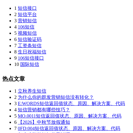
1
短信接口
2
短信平台
3
营销短信
4
106短信
5
视频短信
6
短信验证码
7
工资条短信
8
生日祝福短信
9
106短信接口
10
国际短信
热点文章
1
立秋养生短信
2
为什么你的群发营销短信没有转化？
3
E:WORDS短信返回值状态、原因、解决方案、代码
4
短信营销都有哪些技巧？
5
MO.0011短信返回值状态、原因、解决方案、代码
6
【2026】中秋节放假通知
7
0FD:004短信返回值状态、原因、解决方案、代码