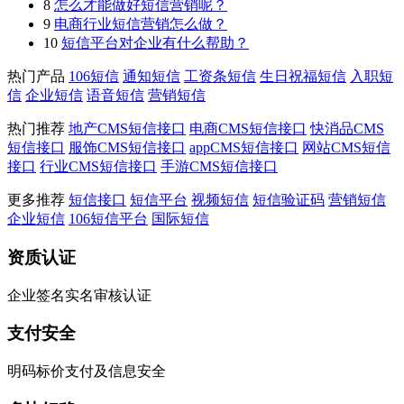
8
怎么才能做好短信营销呢？
9
电商行业短信营销怎么做？
10
短信平台对企业有什么帮助？
热门产品
106短信
通知短信
工资条短信
生日祝福短信
入职短
信
企业短信
语音短信
营销短信
热门推荐
地产CMS短信接口
电商CMS短信接口
快消品CMS
短信接口
服饰CMS短信接口
appCMS短信接口
网站CMS短信
接口
行业CMS短信接口
手游CMS短信接口
更多推荐
短信接口
短信平台
视频短信
短信验证码
营销短信
企业短信
106短信平台
国际短信
资质认证
企业签名实名审核认证
支付安全
明码标价支付及信息安全