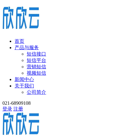
首页
产品与服务
短信接口
短信平台
营销短信
视频短信
新闻中心
关于我们
公司简介
021-68909108
登录
注册