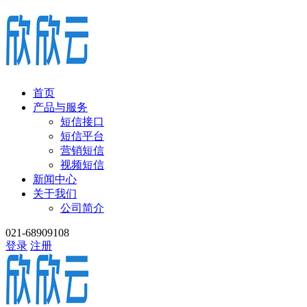
首页
产品与服务
短信接口
短信平台
营销短信
视频短信
新闻中心
关于我们
公司简介
021-68909108
登录
注册