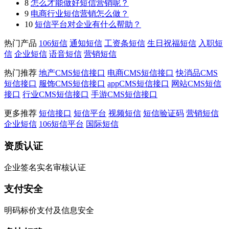
8
怎么才能做好短信营销呢？
9
电商行业短信营销怎么做？
10
短信平台对企业有什么帮助？
热门产品
106短信
通知短信
工资条短信
生日祝福短信
入职短
信
企业短信
语音短信
营销短信
热门推荐
地产CMS短信接口
电商CMS短信接口
快消品CMS
短信接口
服饰CMS短信接口
appCMS短信接口
网站CMS短信
接口
行业CMS短信接口
手游CMS短信接口
更多推荐
短信接口
短信平台
视频短信
短信验证码
营销短信
企业短信
106短信平台
国际短信
资质认证
企业签名实名审核认证
支付安全
明码标价支付及信息安全