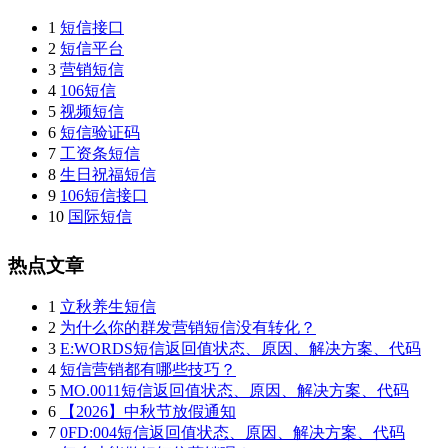
1
短信接口
2
短信平台
3
营销短信
4
106短信
5
视频短信
6
短信验证码
7
工资条短信
8
生日祝福短信
9
106短信接口
10
国际短信
热点文章
1
立秋养生短信
2
为什么你的群发营销短信没有转化？
3
E:WORDS短信返回值状态、原因、解决方案、代码
4
短信营销都有哪些技巧？
5
MO.0011短信返回值状态、原因、解决方案、代码
6
【2026】中秋节放假通知
7
0FD:004短信返回值状态、原因、解决方案、代码