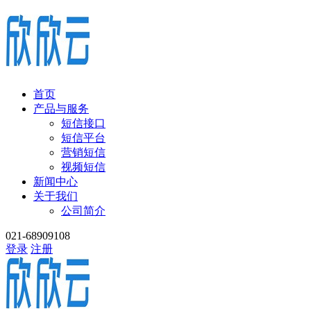
首页
产品与服务
短信接口
短信平台
营销短信
视频短信
新闻中心
关于我们
公司简介
021-68909108
登录
注册