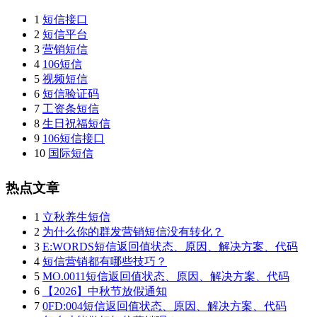
1
短信接口
2
短信平台
3
营销短信
4
106短信
5
视频短信
6
短信验证码
7
工资条短信
8
生日祝福短信
9
106短信接口
10
国际短信
热点文章
1
立秋养生短信
2
为什么你的群发营销短信没有转化？
3
E:WORDS短信返回值状态、原因、解决方案、代码
4
短信营销都有哪些技巧？
5
MO.0011短信返回值状态、原因、解决方案、代码
6
【2026】中秋节放假通知
7
0FD:004短信返回值状态、原因、解决方案、代码