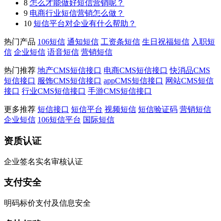
8
怎么才能做好短信营销呢？
9
电商行业短信营销怎么做？
10
短信平台对企业有什么帮助？
热门产品
106短信
通知短信
工资条短信
生日祝福短信
入职短
信
企业短信
语音短信
营销短信
热门推荐
地产CMS短信接口
电商CMS短信接口
快消品CMS
短信接口
服饰CMS短信接口
appCMS短信接口
网站CMS短信
接口
行业CMS短信接口
手游CMS短信接口
更多推荐
短信接口
短信平台
视频短信
短信验证码
营销短信
企业短信
106短信平台
国际短信
资质认证
企业签名实名审核认证
支付安全
明码标价支付及信息安全