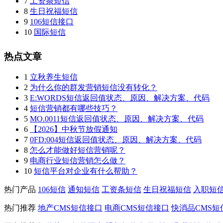
7
工资条短信
8
生日祝福短信
9
106短信接口
10
国际短信
热点文章
1
立秋养生短信
2
为什么你的群发营销短信没有转化？
3
E:WORDS短信返回值状态、原因、解决方案、代码
4
短信营销都有哪些技巧？
5
MO.0011短信返回值状态、原因、解决方案、代码
6
【2026】中秋节放假通知
7
0FD:004短信返回值状态、原因、解决方案、代码
8
怎么才能做好短信营销呢？
9
电商行业短信营销怎么做？
10
短信平台对企业有什么帮助？
热门产品
106短信
通知短信
工资条短信
生日祝福短信
入职短
热门推荐
地产CMS短信接口
电商CMS短信接口
快消品CMS短