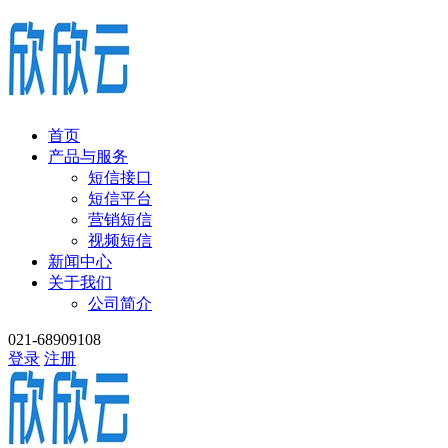
首页
产品与服务
短信接口
短信平台
营销短信
视频短信
新闻中心
关于我们
公司简介
021-68909108
登录
注册