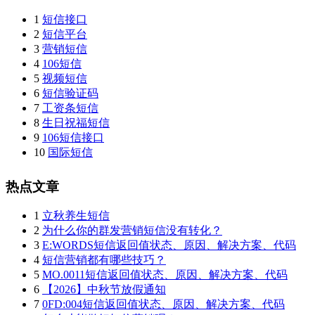
1
短信接口
2
短信平台
3
营销短信
4
106短信
5
视频短信
6
短信验证码
7
工资条短信
8
生日祝福短信
9
106短信接口
10
国际短信
热点文章
1
立秋养生短信
2
为什么你的群发营销短信没有转化？
3
E:WORDS短信返回值状态、原因、解决方案、代码
4
短信营销都有哪些技巧？
5
MO.0011短信返回值状态、原因、解决方案、代码
6
【2026】中秋节放假通知
7
0FD:004短信返回值状态、原因、解决方案、代码