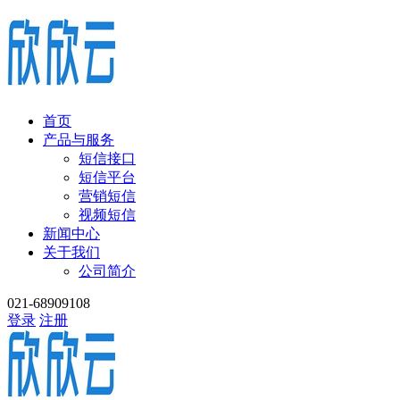
首页
产品与服务
短信接口
短信平台
营销短信
视频短信
新闻中心
关于我们
公司简介
021-68909108
登录
注册