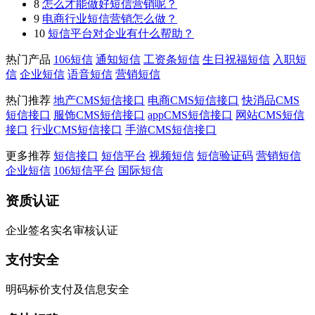
8
怎么才能做好短信营销呢？
9
电商行业短信营销怎么做？
10
短信平台对企业有什么帮助？
热门产品
106短信
通知短信
工资条短信
生日祝福短信
入职短
信
企业短信
语音短信
营销短信
热门推荐
地产CMS短信接口
电商CMS短信接口
快消品CMS
短信接口
服饰CMS短信接口
appCMS短信接口
网站CMS短信
接口
行业CMS短信接口
手游CMS短信接口
更多推荐
短信接口
短信平台
视频短信
短信验证码
营销短信
企业短信
106短信平台
国际短信
资质认证
企业签名实名审核认证
支付安全
明码标价支付及信息安全