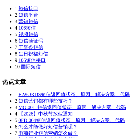
1
短信接口
2
短信平台
3
营销短信
4
106短信
5
视频短信
6
短信验证码
7
工资条短信
8
生日祝福短信
9
106短信接口
10
国际短信
热点文章
1
E:WORDS短信返回值状态、原因、解决方案、代码
2
短信营销都有哪些技巧？
3
MO.0011短信返回值状态、原因、解决方案、代码
4
【2026】中秋节放假通知
5
0FD:004短信返回值状态、原因、解决方案、代码
6
怎么才能做好短信营销呢？
7
电商行业短信营销怎么做？