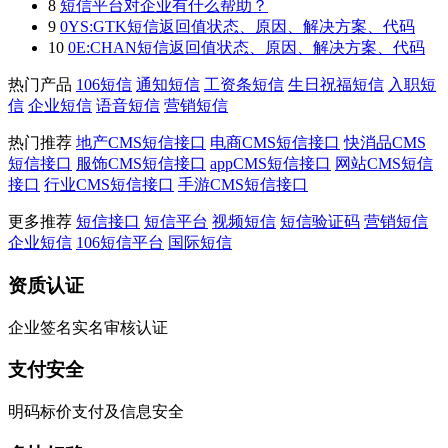
8
短信平台对企业有什么帮助？
9
0YS:GTK短信返回值状态、原因、解决方案、代码
10
0E:CHAN短信返回值状态、原因、解决方案、代码
热门产品
106短信
通知短信
工资条短信
生日祝福短信
入职短
信
企业短信
语音短信
营销短信
热门推荐
地产CMS短信接口
电商CMS短信接口
快消品CMS
短信接口
服饰CMS短信接口
appCMS短信接口
网站CMS短信
接口
行业CMS短信接口
手游CMS短信接口
更多推荐
短信接口
短信平台
视频短信
短信验证码
营销短信
企业短信
106短信平台
国际短信
资质认证
企业签名实名审核认证
支付安全
明码标价支付及信息安全