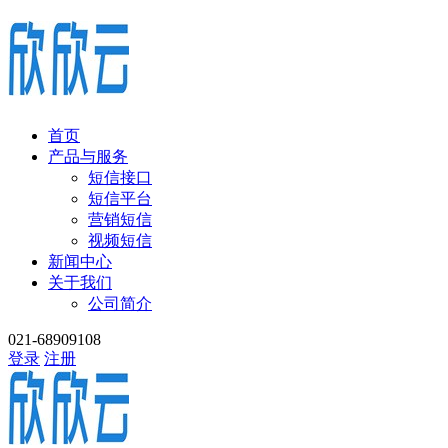
首页
产品与服务
短信接口
短信平台
营销短信
视频短信
新闻中心
关于我们
公司简介
021-68909108
登录
注册