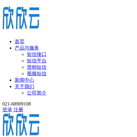
首页
产品与服务
短信接口
短信平台
营销短信
视频短信
新闻中心
关于我们
公司简介
021-68909108
登录
注册