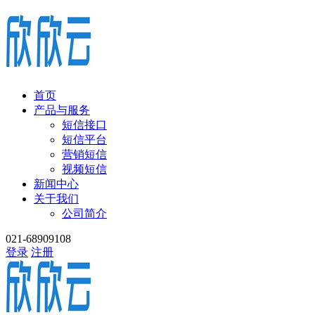
首页
产品与服务
短信接口
短信平台
营销短信
视频短信
新闻中心
关于我们
公司简介
021-68909108
登录
注册