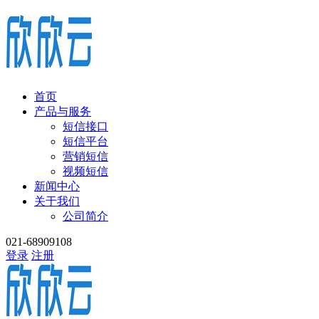
首页
产品与服务
短信接口
短信平台
营销短信
视频短信
新闻中心
关于我们
公司简介
021-68909108
登录
注册