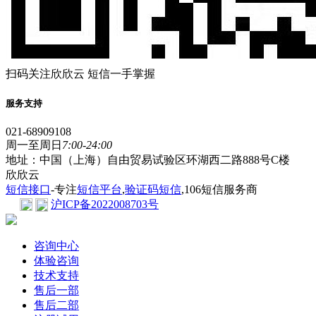
扫码关注欣欣云 短信一手掌握
服务支持
021-68909108
周一至周日
7:00-24:00
地址：中国（上海）自由贸易试验区环湖西二路888号C楼
欣欣云
短信接口
-专注
短信平台
,
验证码短信
,106短信服务商
沪ICP备2022008703号
咨询中心
体验咨询
技术支持
售后一部
售后二部