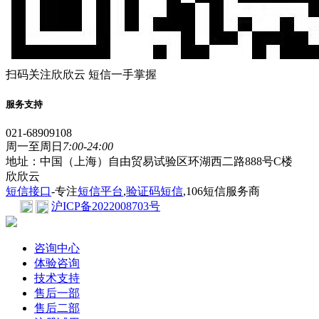
扫码关注欣欣云 短信一手掌握
服务支持
021-68909108
周一至周日
7:00-24:00
地址：中国（上海）自由贸易试验区环湖西二路888号C楼
欣欣云
短信接口
-专注
短信平台
,
验证码短信
,106短信服务商
沪ICP备2022008703号
咨询中心
体验咨询
技术支持
售后一部
售后二部