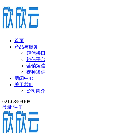
首页
产品与服务
短信接口
短信平台
营销短信
视频短信
新闻中心
关于我们
公司简介
021-68909108
登录
注册