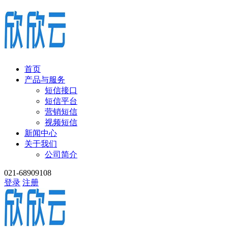
首页
产品与服务
短信接口
短信平台
营销短信
视频短信
新闻中心
关于我们
公司简介
021-68909108
登录
注册