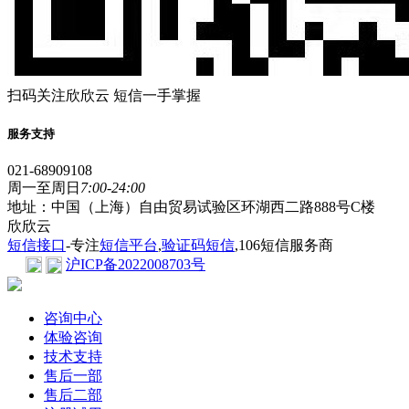
扫码关注欣欣云 短信一手掌握
服务支持
021-68909108
周一至周日
7:00-24:00
地址：中国（上海）自由贸易试验区环湖西二路888号C楼
欣欣云
短信接口
-专注
短信平台
,
验证码短信
,106短信服务商
沪ICP备2022008703号
咨询中心
体验咨询
技术支持
售后一部
售后二部