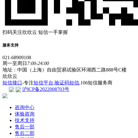
扫码关注欣欣云 短信一手掌握
服务支持
021-68909108
周一至周日
7:00-24:00
地址：中国（上海）自由贸易试验区环湖西二路888号C楼
欣欣云
短信接口
-专注
短信平台
,
验证码短信
,106短信服务商
沪ICP备2022008703号
咨询中心
体验咨询
技术支持
售后一部
售后二部