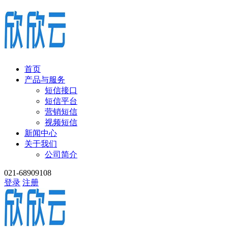
首页
产品与服务
短信接口
短信平台
营销短信
视频短信
新闻中心
关于我们
公司简介
021-68909108
登录
注册