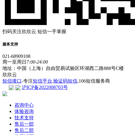
扫码关注欣欣云 短信一手掌握
服务支持
021-68909108
周一至周日
7:00-24:00
地址：中国（上海）自由贸易试验区环湖西二路888号C楼
欣欣云
短信接口
-专注
短信平台
,
验证码短信
,106短信服务商
沪ICP备2022008703号
咨询中心
体验咨询
技术支持
售后一部
售后二部