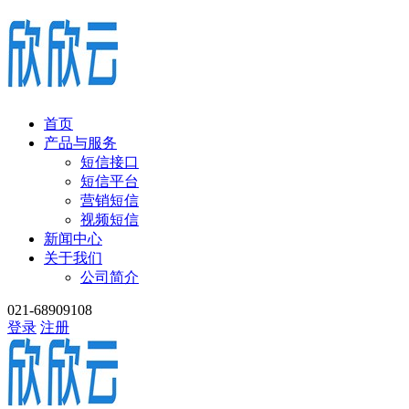
首页
产品与服务
短信接口
短信平台
营销短信
视频短信
新闻中心
关于我们
公司简介
021-68909108
登录
注册