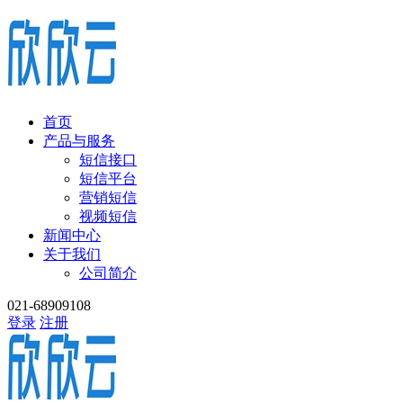
首页
产品与服务
短信接口
短信平台
营销短信
视频短信
新闻中心
关于我们
公司简介
021-68909108
登录
注册