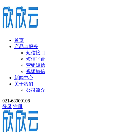
首页
产品与服务
短信接口
短信平台
营销短信
视频短信
新闻中心
关于我们
公司简介
021-68909108
登录
注册