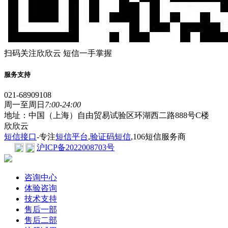
扫码关注欣欣云 短信一手掌握
服务支持
021-68909108
周一至周日
7:00-24:00
地址：中国（上海）自由贸易试验区环湖西二路888号C楼
欣欣云
短信接口
-专注
短信平台
,
验证码短信
,106短信服务商
沪ICP备2022008703号
咨询中心
体验咨询
技术支持
售后一部
售后二部