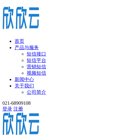
首页
产品与服务
短信接口
短信平台
营销短信
视频短信
新闻中心
关于我们
公司简介
021-68909108
登录
注册