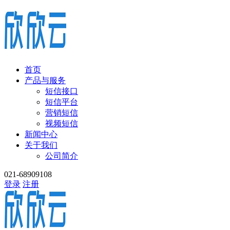
首页
产品与服务
短信接口
短信平台
营销短信
视频短信
新闻中心
关于我们
公司简介
021-68909108
登录
注册