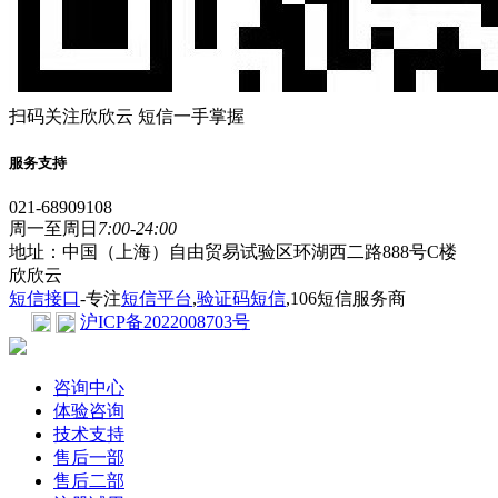
扫码关注欣欣云 短信一手掌握
服务支持
021-68909108
周一至周日
7:00-24:00
地址：中国（上海）自由贸易试验区环湖西二路888号C楼
欣欣云
短信接口
-专注
短信平台
,
验证码短信
,106短信服务商
沪ICP备2022008703号
咨询中心
体验咨询
技术支持
售后一部
售后二部