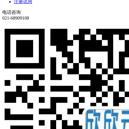
注册试用
电话咨询
021-68909108