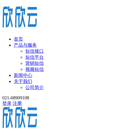
首页
产品与服务
短信接口
短信平台
营销短信
视频短信
新闻中心
关于我们
公司简介
021-68909108
登录
注册