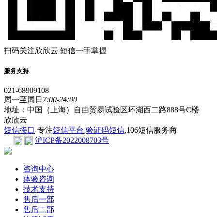
扫码关注欣欣云 短信一手掌握
服务支持
021-68909108
周一至周日
7:00-24:00
地址：中国（上海）自由贸易试验区环湖西二路888号C楼
欣欣云
短信接口
-专注
短信平台
,
验证码短信
,106短信服务商
沪ICP备2022008703号
咨询中心
体验咨询
技术支持
售后一部
售后二部