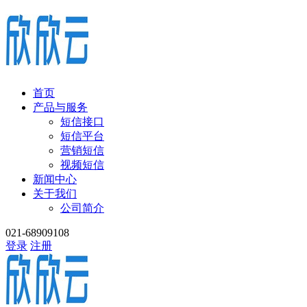
首页
产品与服务
短信接口
短信平台
营销短信
视频短信
新闻中心
关于我们
公司简介
021-68909108
登录
注册