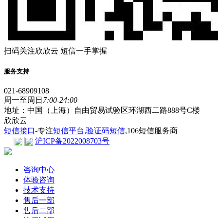
扫码关注欣欣云 短信一手掌握
服务支持
021-68909108
周一至周日
7:00-24:00
地址：中国（上海）自由贸易试验区环湖西二路888号C楼
欣欣云
短信接口
-专注
短信平台
,
验证码短信
,106短信服务商
沪ICP备2022008703号
咨询中心
体验咨询
技术支持
售后一部
售后二部