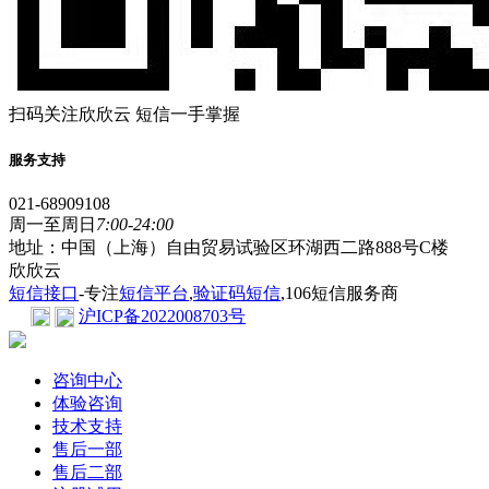
扫码关注欣欣云 短信一手掌握
服务支持
021-68909108
周一至周日
7:00-24:00
地址：中国（上海）自由贸易试验区环湖西二路888号C楼
欣欣云
短信接口
-专注
短信平台
,
验证码短信
,106短信服务商
沪ICP备2022008703号
咨询中心
体验咨询
技术支持
售后一部
售后二部