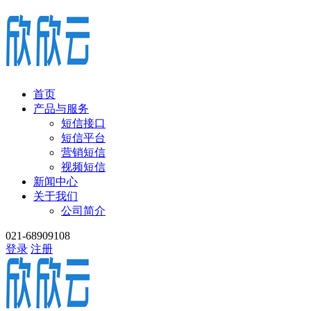
首页
产品与服务
短信接口
短信平台
营销短信
视频短信
新闻中心
关于我们
公司简介
021-68909108
登录
注册