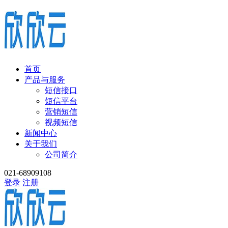
首页
产品与服务
短信接口
短信平台
营销短信
视频短信
新闻中心
关于我们
公司简介
021-68909108
登录
注册