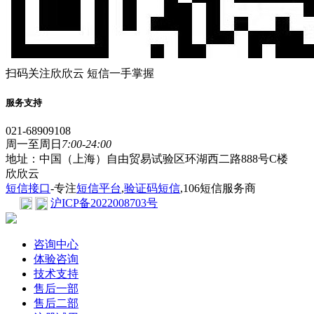
扫码关注欣欣云 短信一手掌握
服务支持
021-68909108
周一至周日
7:00-24:00
地址：中国（上海）自由贸易试验区环湖西二路888号C楼
欣欣云
短信接口
-专注
短信平台
,
验证码短信
,106短信服务商
沪ICP备2022008703号
咨询中心
体验咨询
技术支持
售后一部
售后二部