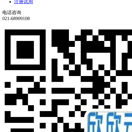
注册试用
电话咨询
021-68909108