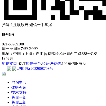
扫码关注欣欣云 短信一手掌握
服务支持
021-68909108
周一至周日
7:00-24:00
地址：中国（上海）自由贸易试验区环湖西二路888号C楼
欣欣云
短信接口
-专注
短信平台
,
验证码短信
,106短信服务商
沪ICP备2022008703号
咨询中心
体验咨询
技术支持
售后一部
售后二部