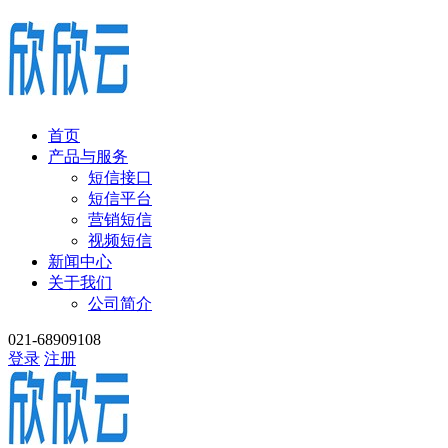
首页
产品与服务
短信接口
短信平台
营销短信
视频短信
新闻中心
关于我们
公司简介
021-68909108
登录
注册