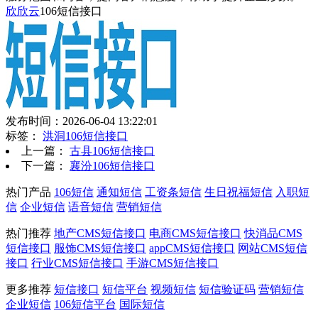
欣欣云
106短信接口
发布时间：2026-06-04 13:22:01
标签：
洪洞106短信接口
上一篇：
古县106短信接口
下一篇：
襄汾106短信接口
热门产品
106短信
通知短信
工资条短信
生日祝福短信
入职短
信
企业短信
语音短信
营销短信
热门推荐
地产CMS短信接口
电商CMS短信接口
快消品CMS
短信接口
服饰CMS短信接口
appCMS短信接口
网站CMS短信
接口
行业CMS短信接口
手游CMS短信接口
更多推荐
短信接口
短信平台
视频短信
短信验证码
营销短信
企业短信
106短信平台
国际短信