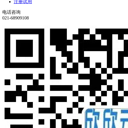
注册试用
电话咨询
021-68909108