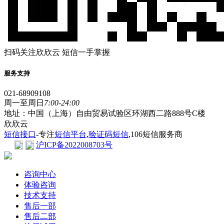
扫码关注欣欣云 短信一手掌握
服务支持
021-68909108
周一至周日
7:00-24:00
地址：中国（上海）自由贸易试验区环湖西二路888号C楼
欣欣云
短信接口
-专注
短信平台
,
验证码短信
,106短信服务商
沪ICP备2022008703号
咨询中心
体验咨询
技术支持
售后一部
售后二部