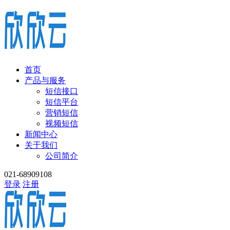
首页
产品与服务
短信接口
短信平台
营销短信
视频短信
新闻中心
关于我们
公司简介
021-68909108
登录
注册