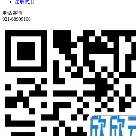
注册试用
电话咨询
021-68909108