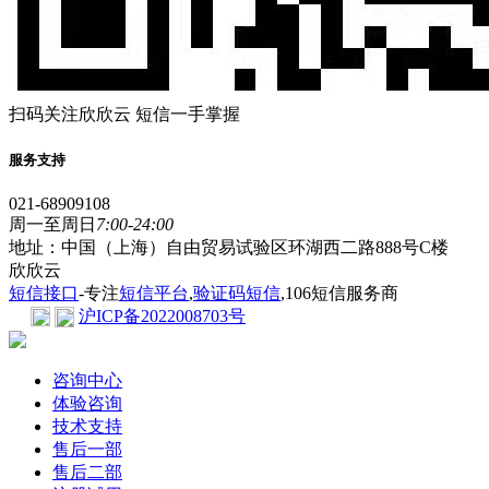
扫码关注欣欣云 短信一手掌握
服务支持
021-68909108
周一至周日
7:00-24:00
地址：中国（上海）自由贸易试验区环湖西二路888号C楼
欣欣云
短信接口
-专注
短信平台
,
验证码短信
,106短信服务商
沪ICP备2022008703号
咨询中心
体验咨询
技术支持
售后一部
售后二部