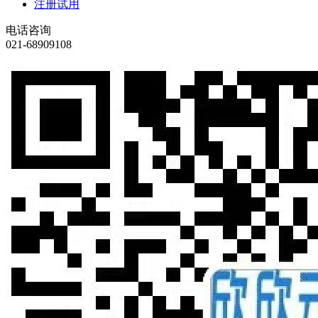
注册试用
电话咨询
021-68909108