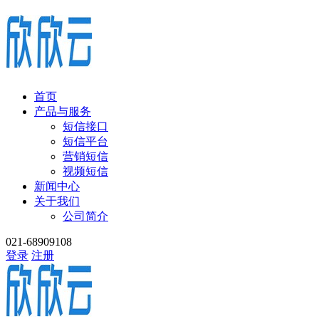
首页
产品与服务
短信接口
短信平台
营销短信
视频短信
新闻中心
关于我们
公司简介
021-68909108
登录
注册