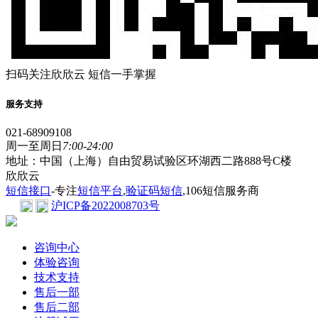
扫码关注欣欣云 短信一手掌握
服务支持
021-68909108
周一至周日
7:00-24:00
地址：中国（上海）自由贸易试验区环湖西二路888号C楼
欣欣云
短信接口
-专注
短信平台
,
验证码短信
,106短信服务商
沪ICP备2022008703号
咨询中心
体验咨询
技术支持
售后一部
售后二部