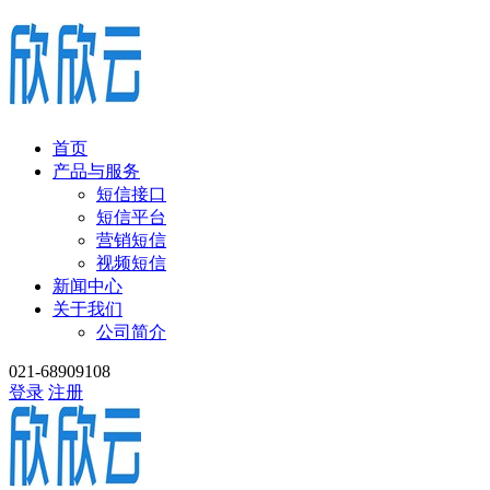
首页
产品与服务
短信接口
短信平台
营销短信
视频短信
新闻中心
关于我们
公司简介
021-68909108
登录
注册