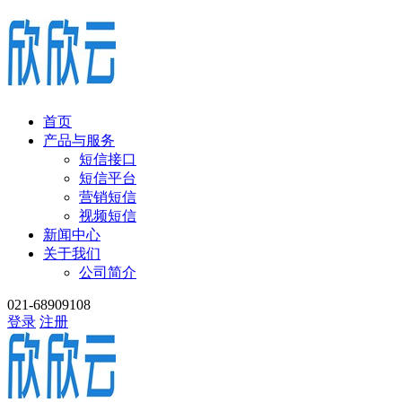
首页
产品与服务
短信接口
短信平台
营销短信
视频短信
新闻中心
关于我们
公司简介
021-68909108
登录
注册