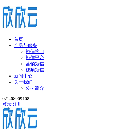
首页
产品与服务
短信接口
短信平台
营销短信
视频短信
新闻中心
关于我们
公司简介
021-68909108
登录
注册