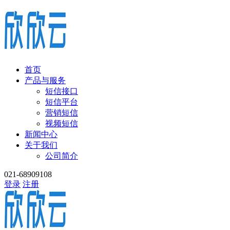
首页
产品与服务
短信接口
短信平台
营销短信
视频短信
新闻中心
关于我们
公司简介
021-68909108
登录
注册